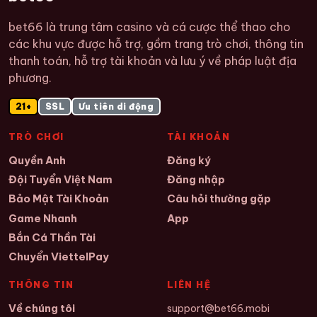
bet66 là trung tâm casino và cá cược thể thao cho
các khu vực được hỗ trợ, gồm trang trò chơi, thông tin
thanh toán, hỗ trợ tài khoản và lưu ý về pháp luật địa
phương.
21+
SSL
Ưu tiên di động
TRÒ CHƠI
TÀI KHOẢN
Quyền Anh
Đăng ký
Đội Tuyển Việt Nam
Đăng nhập
Bảo Mật Tài Khoản
Câu hỏi thường gặp
Game Nhanh
App
Bắn Cá Thần Tài
Chuyển ViettelPay
THÔNG TIN
LIÊN HỆ
Về chúng tôi
support@bet66.mobi