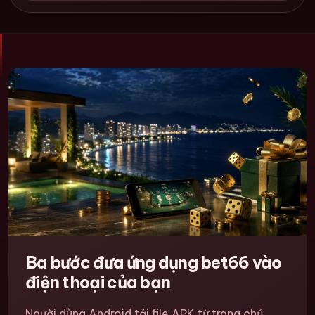
Ba bước đưa ứng dụng bet66 vào
điện thoại của bạn
Người dùng Android tải file APK từ trang chủ