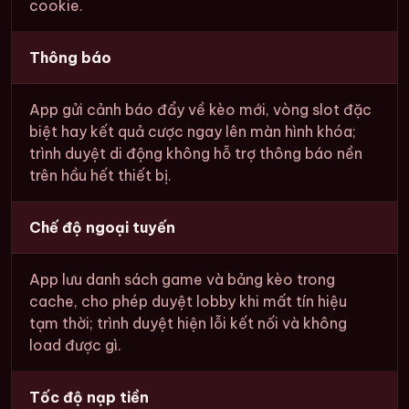
cookie.
Thông báo
App gửi cảnh báo đẩy về kèo mới, vòng slot đặc
biệt hay kết quả cược ngay lên màn hình khóa;
trình duyệt di động không hỗ trợ thông báo nền
trên hầu hết thiết bị.
Chế độ ngoại tuyến
App lưu danh sách game và bảng kèo trong
cache, cho phép duyệt lobby khi mất tín hiệu
tạm thời; trình duyệt hiện lỗi kết nối và không
load được gì.
Tốc độ nạp tiền