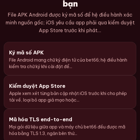
bạn
File APK Android được ký mã số để hệ điều hành xác
minh nguồn gốc; iOS yêu cầu app phải qua kiểm duyệt
App Store trước khi phát...
Ký mã số APK
File Android mang chữ ký điện tử của bet66; hệ điều hành
kiểm tra chữ ký khi cài đặt để...
Kiểm duyệt App Store
Apple xem xét từng bản cập nhật iOS trước khi cho phép
tải về, loại bỏ app giả mạo hoặc...
Mã hóa TLS end-to-end
Mọi gói dữ liệu giữa app và máy chủ bet66 đều được mã
hóa bằng TLS 1.3, ngăn bên thứ...