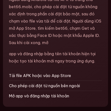
bet66.mobi, cho phép cài đặt từ nguồn không
xác định trong phần cài đặt bảo mật, sau đó
chạm vào file vừa tải để cài đặt. Người dùng iOS
mở App Store, tìm kiếm bet66, chạm Get và
xác thực bằng Face ID hoặc mật khẩu Apple ID.
Sau khi cài xong, mở
app và đăng nhập bằng tên tài khoản hiện tại
hoặc tạo tài khoản mới ngay trong ứng dụng.
Tải file APK hoặc vào App Store
Cho phép cài đặt từ nguồn bên ngoài
Mở app và đăng nhập tài khoản