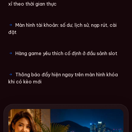
xỉ theo thời gian thực
Màn hình tài khoản: số dư, lịch sử, nạp rút, cài
đặt
Hàng game yêu thích cố định ở đầu sảnh slot
Thông báo đẩy hiện ngay trên màn hình khóa
khi có kèo mới