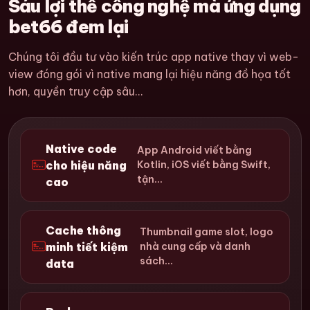
Sáu lợi thế công nghệ mà ứng dụng
bet66 đem lại
Chúng tôi đầu tư vào kiến trúc app native thay vì web-
view đóng gói vì native mang lại hiệu năng đồ họa tốt
hơn, quyền truy cập sâu...
Native code
App Android viết bằng
cho hiệu năng
Kotlin, iOS viết bằng Swift,
tận...
cao
Cache thông
Thumbnail game slot, logo
minh tiết kiệm
nhà cung cấp và danh
sách...
data