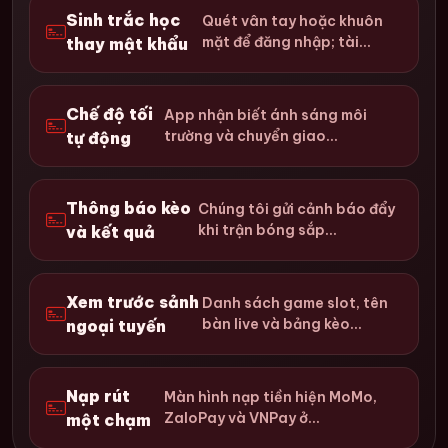
Sinh trắc học
Quét vân tay hoặc khuôn
mặt để đăng nhập; tài...
thay mật khẩu
Chế độ tối
App nhận biết ánh sáng môi
trường và chuyển giao...
tự động
Thông báo kèo
Chúng tôi gửi cảnh báo đẩy
khi trận bóng sắp...
và kết quả
Xem trước sảnh
Danh sách game slot, tên
bàn live và bảng kèo...
ngoại tuyến
Nạp rút
Màn hình nạp tiền hiện MoMo,
ZaloPay và VNPay ở...
một chạm