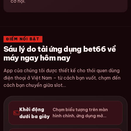
cơ hội.
ĐIỂM NỔI BẬT
Sáu lý do tải ứng dụng bet66 về
máy ngay hôm nay
App của chúng tôi được thiết kế cho thói quen dùng
điện thoại ở Việt Nam – từ cách bạn vuốt, chạm đến
cách bạn chuyển giữa slot...
Khởi động
Chạm biểu tượng trên màn
hình chính, ứng dụng mở...
dưới ba giây