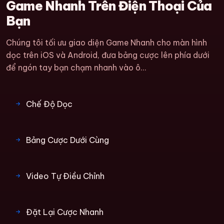
Game Nhanh Trên Điện Thoại Của
Bạn
Chúng tôi tối ưu giao diện Game Nhanh cho màn hình
dọc trên iOS và Android, đưa bảng cược lên phía dưới
để ngón tay bạn chạm nhanh vào ô...
Chế Độ Dọc
Bảng Cược Dưới Cùng
Video Tự Điều Chỉnh
Đặt Lại Cược Nhanh