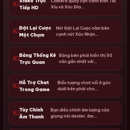
Video Trực
Camera quay cận cảnh bàn Tài
Xỉu và Xóc Đĩa...
Tiếp HD
Đặt Lại Cược
Nút Đặt Lại Cược nằm bên
cạnh nút Xác Nhận...
Một Chạm
Bảng Thống Kê
Bảng bên phải hiển thị 50
ván gần nhất với...
Trực Quan
Hỗ Trợ Chat
Biểu tượng chat nổi ở góc
dưới bên phải cho...
Trong Game
Tùy Chỉnh
Bạn điều chỉnh âm lượng của
giọng nói dealer, âm...
Âm Thanh