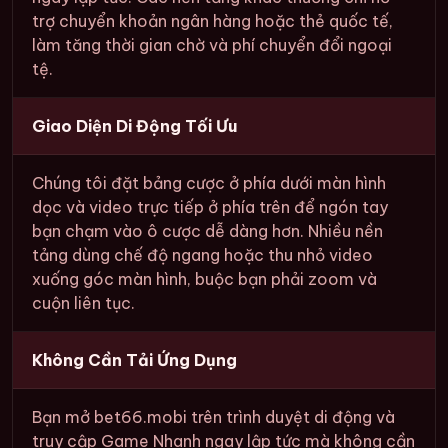
trợ chuyển khoản ngân hàng hoặc thẻ quốc tế,
làm tăng thời gian chờ và phí chuyển đổi ngoại
tệ.
Giao Diện Di Động Tối Ưu
Chúng tôi đặt bảng cược ở phía dưới màn hình
dọc và video trực tiếp ở phía trên để ngón tay
bạn chạm vào ô cược dễ dàng hơn. Nhiều nền
tảng dùng chế độ ngang hoặc thu nhỏ video
xuống góc màn hình, buộc bạn phải zoom và
cuộn liên tục.
Không Cần Tải Ứng Dụng
Bạn mở bet66.mobi trên trình duyệt di động và
truy cập Game Nhanh ngay lập tức mà không cần