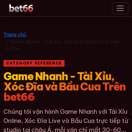
bet66
Trang chủ
Game Nhanh - Tài Xỉu, Xóc Đĩa và Bầu Cua Trên
bet66
CATEGORY REFERENCE
Game Nhanh - Tài Xỉu,
Xóc Đĩa và Bầu Cua Trên
bet66
Chúng tôi vận hành Game Nhanh với Tài Xỉu
Online, Xóc Đĩa Live và Bầu Cua trực tiếp từ
studio tại châu Á, mỗi ván chỉ mất 30-60...