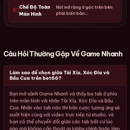
Chế Độ Toàn
Nút mở rộng ở góc trên bên
phải biến bàn...
Màn Hình
Câu Hỏi Thường Gặp Về Game Nhanh
Làm sao để chọn giữa Tài Xỉu, Xóc Đĩa và
Bầu Cua trên bet66?
Bạn mở sảnh Game Nhanh và thấy ba tab ở phía
trên màn hình với nhãn Tài Xỉu, Xóc Đĩa và Bầu
Cua. Nhấn vào tab nào thì bàn cược tương ứng sẽ
xuất hiện cùng với video trực tiếp từ studio, và
bạn có thể chuyển đổi giữa các tab bất cứ lúc
nào mà không cần thoát ra lobby chính hoặc làm