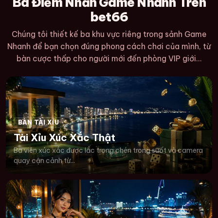
Ba Điểm Nhấn Game Nhanh Trên
bet66
Chúng tôi thiết kế ba khu vực riêng trong sảnh Game
Nhanh để bạn chọn đúng phong cách chơi của mình, từ
bàn cược thấp cho người mới đến phòng VIP giới...
BÀN TÀI XỈU
Tài Xỉu Xúc Xắc Thật
Ba viên xúc xắc được lắc trong chén trong suốt và camera
quay cận cảnh từ...