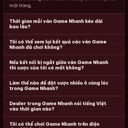
mới trang.
Thời gian mỗi ván Game Nhanh kéo dài
bao lâu?
Tôi có thể xem lại kết quả các ván Game
Nhanh đã chơi không?
Nếu kết nối bị ngắt giữa ván Game Nhanh
thì cược của tôi có mất không?
Làm thế nào để đặt cược nhiều ô cùng lúc
trong Game Nhanh?
Dealer trong Game Nhanh nói tiếng Việt
vào thời gian nào?
Tôi có thể chơi Game Nhanh trên điện