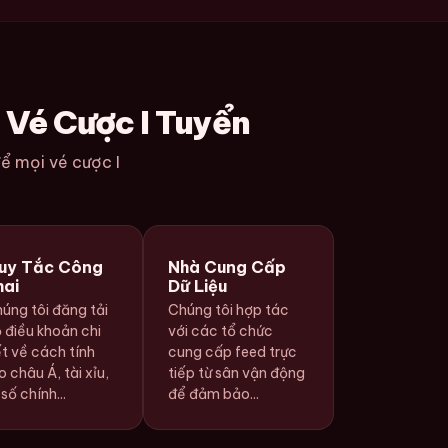
Vé Cược I Tuyển
để mọi vé cược I
uy Tắc Công
Nhà Cung Cấp
hai
Dữ Liệu
úng tôi đăng tải
Chúng tôi hợp tác
 điều khoản chi
với các tổ chức
ết về cách tính
cung cấp feed trực
o châu Á, tài xỉu,
tiếp từ sân vận động
 số chính...
để đảm bảo...