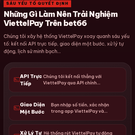
SÁU YẾU TỐ QUYẾT ĐỊNH
Những Gì Làm Nên Trải Nghiệm
ViettelPay Trên bet66
Chúng tôi xây hệ thống ViettelPay xoay quanh sáu yếu
tố: kết nối API trực tiếp, giao diện một bước, xử lý tự
động, lịch sử minh bạch...
API Trực
Chúng tôi kết nối thẳng với
ViettelPay qua API chính...
Tiếp
Giao Diện
Bạn nhập số tiền, xác nhận
trong app ViettelPay và...
Một Bước
Xử Lý Tự
Hệ thống rút ViettelPay tự động