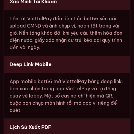
Xác Minh Tài Khoản
Lần rút ViettelPay đầu tiên trên bet66 yêu cầu
upload CMND và ảnh chụp ví, hoàn tất trong vài
giờ. Nền tảng khác đôi khi yêu cầu thêm hóa đơn
điện nước, giấy xác nhận cư trú, kéo dài quy trình
đến vài ngày.
Deep Link Mobile
App mobile bet66 mở ViettelPay bằng deep link,
bạn xác nhận trong app ViettelPay và tự động
quay về lobby. Một số casino chỉ hiện mã QR,
buộc bạn chụp màn hình rồi mở app ví riêng để
quét.
Lịch Sử Xuất PDF