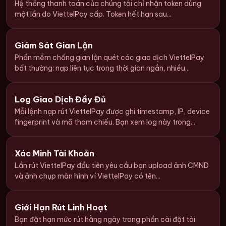
Hệ thống thanh toán của chúng tôi chỉ nhận token dùng
một lần do ViettelPay cấp. Token hết hạn sau...
Giám Sát Gian Lận
Phần mềm chống gian lận quét các giao dịch ViettelPay
bất thường: nạp liên tục trong thời gian ngắn, nhiều...
Log Giao Dịch Đầy Đủ
Mỗi lệnh nạp rút ViettelPay được ghi timestamp, IP, device
fingerprint và mã tham chiếu. Bạn xem log này trong...
Xác Minh Tài Khoản
Lần rút ViettelPay đầu tiên yêu cầu bạn upload ảnh CMND
và ảnh chụp màn hình ví ViettelPay có tên...
Giới Hạn Rút Linh Hoạt
Bạn đặt hạn mức rút hằng ngày trong phần cài đặt tài