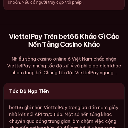
khoản. Nếu có người truy cập trái phép...
ViettelPay Trên bet66 Khác Gì Các
Nền Tảng Casino Khác
Nhiều sòng casino online ở Việt Nam chấp nhận
ViettelPay, nhưng tốc độ xử lý và phí giao dịch khác
nhau đáng kể. Chúng tôi đặt ViettelPay ngang...
Tốc Độ Nạp Tiền
bet66 ghi nhận ViettelPay trong ba đến năm giây
nhờ kết nối API trực tiếp. Một số nền tảng khác
chuyển qua cổng trung gian làm chậm việc cộng
chip đến hai ba phút, đủ để bạn bỏ lỡ vòng cược