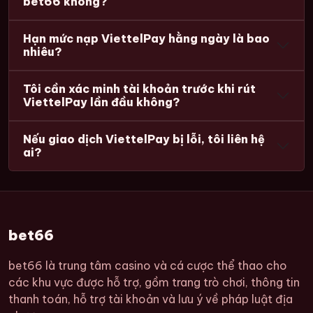
bet66 không?
Hạn mức nạp ViettelPay hằng ngày là bao
nhiêu?
Tôi cần xác minh tài khoản trước khi rút
ViettelPay lần đầu không?
Nếu giao dịch ViettelPay bị lỗi, tôi liên hệ
ai?
bet66
bet66 là trung tâm casino và cá cược thể thao cho
các khu vực được hỗ trợ, gồm trang trò chơi, thông tin
thanh toán, hỗ trợ tài khoản và lưu ý về pháp luật địa