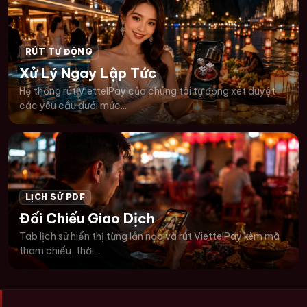
RÚT TỰ ĐỘNG
Xử Lý Ngay Lập Tức
Hệ thống rút ViettelPay của chúng tôi tự động xét duyệt
các yêu cầu dưới mức...
LỊCH SỬ PDF
Đối Chiếu Giao Dịch
Tab lịch sử hiển thị từng lần nạp và rút ViettelPay kèm mã
tham chiếu, thời...