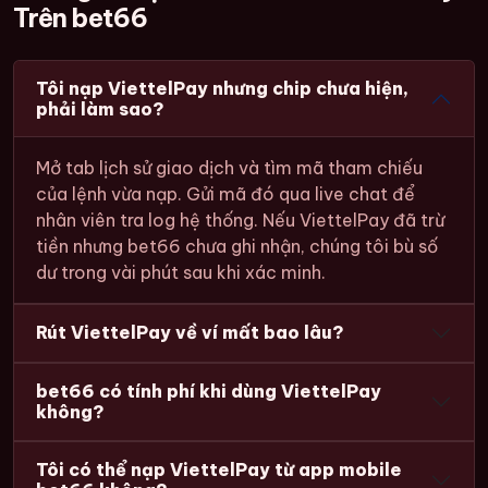
Trên bet66
Tôi nạp ViettelPay nhưng chip chưa hiện,
phải làm sao?
Mở tab lịch sử giao dịch và tìm mã tham chiếu
của lệnh vừa nạp. Gửi mã đó qua live chat để
nhân viên tra log hệ thống. Nếu ViettelPay đã trừ
tiền nhưng bet66 chưa ghi nhận, chúng tôi bù số
dư trong vài phút sau khi xác minh.
Rút ViettelPay về ví mất bao lâu?
bet66 có tính phí khi dùng ViettelPay
không?
Tôi có thể nạp ViettelPay từ app mobile