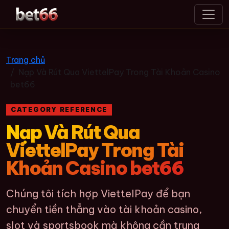
bet66
Trang chủ
Nạp Và Rút Qua ViettelPay Trong Tài Khoản Casino
bet66
CATEGORY REFERENCE
Nạp Và Rút Qua
ViettelPay Trong Tài
Khoản Casino bet66
Chúng tôi tích hợp ViettelPay để bạn
chuyển tiền thẳng vào tài khoản casino,
slot và sportsbook mà không cần trung