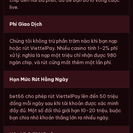
live.
Phí Giao Dịch
Chúng tôi không trừ phần trăm nào khi bạn nạp
hoặc rút ViettelPay. Nhiều casino tính 1–2% phí
xử lý, nghĩa là nạp một triệu chỉ nhận được 980
ngàn chip, và rút cũng mất thêm một lần phí.
Hạn Mức Rút Hằng Ngày
bet66 cho phép rút ViettelPay lên đến 50 triệu
đồng mỗi ngày sau khi tài khoản được xác minh
đầy đủ. Một số đối thủ giới hạn 10–20 triệu, buộc
bạn chia nhỏ khoản thắng lớn ra nhiều ngày.