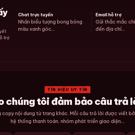
ấy
Chat trực tuyến
Email hỗ trợ
Nhấn biểu tượng bong bóng
Gửi thắc mắc chi
màu xanh góc...
đến địa chỉ...
uyết
ỗ trợ
TÍN HIỆU UY TÍN
 chúng tôi đảm bảo câu trả l
 copy nội dung từ trang khác. Mỗi câu trả lời được viết bở
hệ thống thanh toán, nhóm phát triển giao diện...