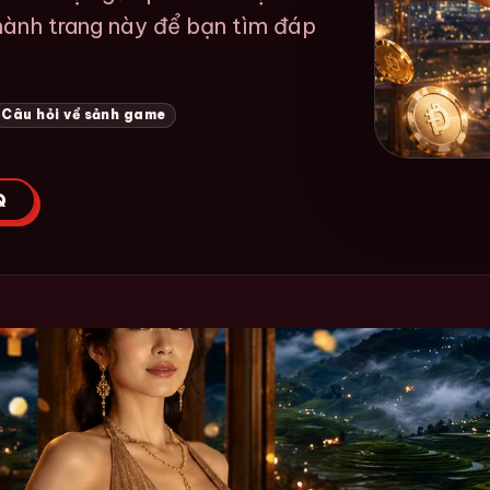
 thành trang này để bạn tìm đáp
Câu hỏi về sảnh game
Q