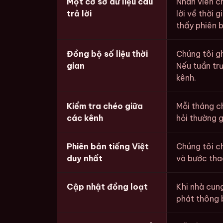
Một cơ sở dữ liệu câu
Nhân viên ch
trả lời
lời về thời 
thấy phiên 
Đồng bộ số liệu thời
Chúng tôi gh
gian
Nếu tuần trư
kênh.
Kiểm tra chéo giữa
Mỗi tháng ch
các kênh
hỏi thường g
Phiên bản tiếng Việt
Chúng tôi ch
duy nhất
và bước thao
Cập nhật đồng loạt
Khi nhà cun
phát thông b