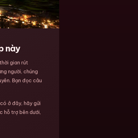
p này
hời gian rút
từng người, chúng
xuyên. Bạn đọc câu
có ở đây, hãy gửi
 hỗ trợ bên dưới,