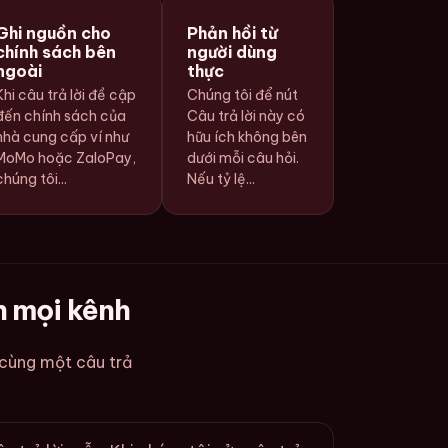
Ghi nguồn cho
Phản hồi từ
chính sách bên
người dùng
ngoài
thực
Khi câu trả lời đề cập
Chúng tôi để nút
đến chính sách của
Câu trả lời này có
nhà cung cấp ví như
hữu ích không bên
MoMo hoặc ZaloPay,
dưới mỗi câu hỏi.
chúng tôi...
Nếu tỷ lệ...
n mọi kênh
 cùng một câu trả