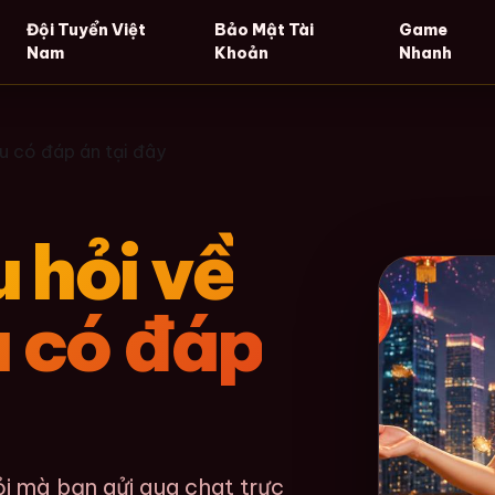
Đội Tuyển Việt
Bảo Mật Tài
Game
Nam
Khoản
Nhanh
u có đáp án tại đây
 hỏi về
 có đáp
i mà bạn gửi qua chat trực