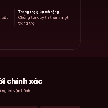
Trang trợ giúp mở rộng
 tiết
Chúng tôi duy trì thêm một
trang trợ...
ời chính xác
i người vận hành