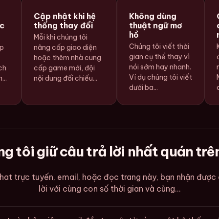
Cập nhật khi hệ
Không dùng
ực
thống thay đổi
thuật ngữ mơ
hồ
Mỗi khi chúng tôi
Chúng tôi viết thời
ạp
nâng cấp giao diện
gian cụ thể thay vì
hoặc thêm nhà cung
nói sớm hay nhanh.
ch
cấp game mới, đội
Ví dụ chúng tôi viết
...
nội dung đối chiếu...
dưới ba...
g tôi giữ câu trả lời nhất quán trê
chat trực tuyến, email, hoặc đọc trang này, bạn nhận được
lời với cùng con số thời gian và cùng...